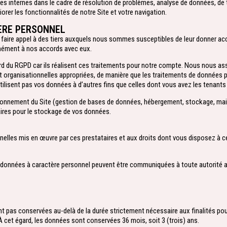
ues internes dans le cadre de résolution de problèmes, analyse de données, de 
iorer les fonctionnalités de notre Site et votre navigation.
ÈRE PERSONNEL​
 faire appel à des tiers auxquels nous sommes susceptibles de leur donner ac
ormément à nos accords avec eux.
ard du RGPD car ils réalisent ces traitements pour notre compte. Nous nous as
 organisationnelles appropriées, de manière que les traitements de données p
utilisent pas vos données à d’autres fins que celles dont vous avez les tenants 
ionnement du Site (gestion de bases de données, hébergement, stockage, main
ires pour le stockage de vos données.
nelles mis en œuvre par ces prestataires et aux droits dont vous disposez à c
onnées à caractère personnel peuvent être communiquées à toute autorité adminis
pas conservées au-delà de la durée strictement nécessaire aux finalités pours
 cet égard, les données sont conservées 36 mois, soit 3 (trois) ans.