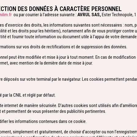
TECTION DES DONNÉES À CARACTÈRE PERSONNEL
ilim.fr
ou par courrier à l’adresse suivante :
AVRUL SAS,
Ester Technopole, 1
des d’exercice des droits, les informations suivantes sont nécessaires : nom, 
ilité et les droits pour les héritiers), notamment afin de vous protéger contre u
entité et fournir toute information ou document utile à l’appui de votre demande
ormations sur vos droits de rectifications et de suppression des données.
nnel peut être modifiée et mise à jour à tout moment. En cas de modification o
ernet, avec mention de la dernière date de mise à jour.
tre déposés sur votre terminal par le navigateur. Les cookies permettent pendant
par la CNIL et réglé par défaut.
te internet de manière sécurisée. D’autres cookies sont utilisés afin d’amélior
t et permettent de vous présenter des publicités pertinentes.
odifier les informations contenues dans ce cookie.
moment, simplement et gratuitement, de choisir d’accepter ou non l’enregistre