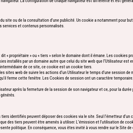
e navigateur. La configuration de chaque navigateur est différente et est génér
te du site ou de la consultation d’une publicité. Un cookie a notamment pour but
r des services et contenus personnalisés.
dit « propriétaire » ou « tiers » selon le domaine dont il émane. Les cookies prop
ies installés par un domaine autre que celui du site web que l’Utilisateur est en
’intermédiaire de ce site, ce cookie est un cookie tiers.
des sites web de suivre les actions d’un Utilisateur le temps d’une session d
lorsqu’il ferme cette fenêtre. Les Cookies de session ont un caractère temporair
Utilisateur après la fermeture de la session de son navigateur et ce, pour la dur
a générés.
iers identifiés peuvent déposer des cookies via le site. Seul l’émetteur d’un c
ue des tiers peuvent être amenés à utiliser. L’émission et l’utilisation de coo
ésente politique. En conséquence, vous êtes invité à vous rendre sur le Site de 