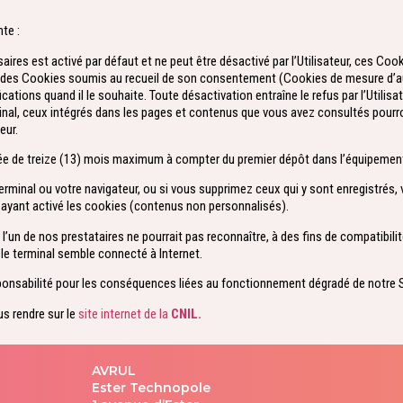
te :
res est activé par défaut et ne peut être désactivé par l’Utilisateur, ces Co
ion des Cookies soumis au recueil de son consentement (Cookies de mesure d’aud
fications quand il le souhaite. Toute désactivation entraîne le refus par l’Utili
minal, ceux intégrés dans les pages et contenus que vous avez consultés pou
eur.
e de treize (13) mois maximum à compter du premier dépôt dans l’équipement 
rminal ou votre navigateur, ou si vous supprimez ceux qui y sont enregistrés,
rs ayant activé les cookies (contenus non personnalisés).
’un de nos prestataires ne pourrait pas reconnaître, à des fins de compatibilité 
 le terminal semble connecté à Internet.
onsabilité pour les conséquences liées au fonctionnement dégradé de notre Si
us rendre sur le
site internet de la
CNIL.
AVRUL
Ester Technopole