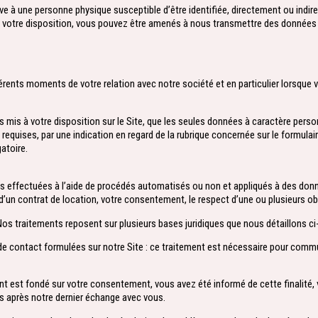
ve à une personne physique susceptible d’être identifiée, directement ou indi
s à votre disposition, vous pouvez être amenés à nous transmettre des données 
nts moments de votre relation avec notre société et en particulier lorsque vou
es mis à votre disposition sur le Site, que les seules données à caractère pe
requises, par une indication en regard de la rubrique concernée sur le formula
atoire.
s effectuées à l’aide de procédés automatisés ou non et appliqués à des don
ion d’un contrat de location, votre consentement, le respect d’une ou plusieurs obl
 Nos traitements reposent sur plusieurs bases juridiques que nous détaillons ci
de contact formulées sur notre Site : ce traitement est nécessaire pour com
ent est fondé sur votre consentement, vous avez été informé de cette finalit
s après notre dernier échange avec vous.